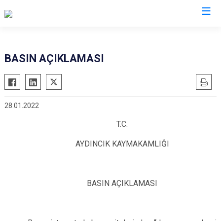
Mersin
BASIN AÇIKLAMASI
Anamur
Silifke
Aydıncık
Tarsus
28.01.2022
Bozyazı
Akdeniz
Çamlıyayla
Mezitli
T.C.
Erdemli
Toroslar
AYDINCIK KAYMAKAMLIĞI
Gülnar
Yenişehir
Mut
BASIN AÇIKLAMASI