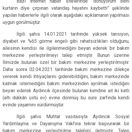
Bazı internet haber sitelerinde “donuyorum beni
kurtarın diye çırpınan vatandaş hayatını kaybetti” şeklinde
yapılan haberlerle ilgili olarak aşağıdaki açıklamanın yapılması
uygun görülmüştür.
İlgili şahıs 14.01.2021 tarihinde yüksek tansiyon,
diyabet ve %65 görme engeli gibi rahatsızlıkları olduğunu,
ailesinin kendisi ile ilgilenmediğini beyan ederek bir bakım
merkezine yerleştirilmeyi talep etmiştir. Bunun üzerine
İlimizde bulunan özel bir bakım merkezine yerleştirilmiştir.
Daha sonra 02.04.2021 tarihinde bakım merkezine dilekçe
vererek kendi ihtiyaçlarını giderebildiğini, bakım merkezinde
kalmak istemediğini bakım merkezinden ayrılmak istediğini
beyan ederek Aydıncık ilçesinde bulunan kendine ait iki katlı
(altı dükkân üstü ev) evine dönmüş bu süre zarfında kendi
evinde yaşamını sürdürmüştür.
İlgili şahıs Muhtar vasıtasıyla Aydıncık Sosyal
Yardımlaşma ve Dayanışma Vakfına tekrar başvurarak bir
bakım merkezine yerleştirilme talebini iletmiştir. Talep