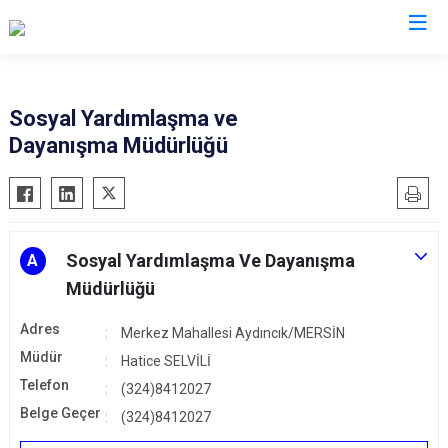
Mersin
Sosyal Yardımlaşma ve
Dayanışma Müdürlüğü
Anamur
Silifke
Aydıncık
Tarsus
Bozyazı
Akdeniz
Çamlıyayla
Mezitli
Sosyal Yardımlaşma Ve Dayanışma
A
Erdemli
Toroslar
Müdürlüğü
Gülnar
Yenişehir
Adres
Merkez Mahallesi Aydıncık/MERSİN
Mut
Müdür
Hatice SELVİLİ
Telefon
(324)8412027
Belge Geçer
(324)8412027