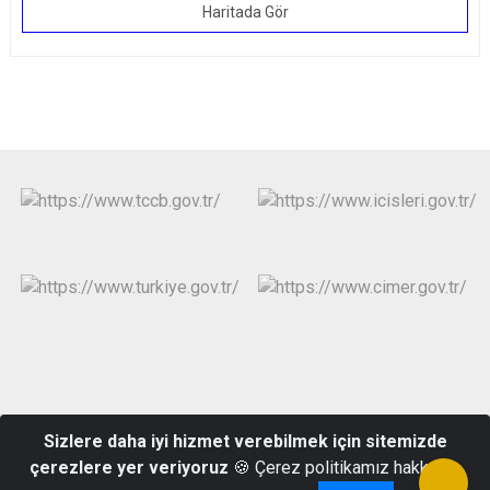
Haritada Gör
Merkez Mahallesi S.Çakmakoğlu Caddesi No:15/2
Sizlere daha iyi hizmet verebilmek için sitemizde
Aydıncık/MERSİN
çerezlere yer veriyoruz
🍪 Çerez politikamız hakkında
Telefon:(324) 841 31 55 Belgegeçer:(324)841 30 27