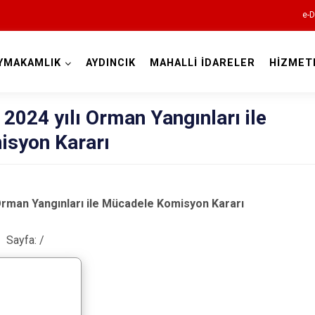
e-D
YMAKAMLIK
AYDINCIK
MAHALLİ İDARELER
HİZMET
Mersin
 2024 yılı Orman Yangınları ile
syon Kararı
ı Orman Yangınları ile Mücadele Komisyon Kararı
Anamur
Sayfa:
/
Aydıncık
Bozyazı
Çamlıyayla