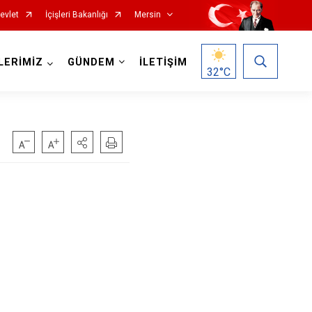
evlet
İçişleri Bakanlığı
Mersin
LERİMİZ
GÜNDEM
İLETİŞİM
32
°C
Silifke
Tarsus
Akdeniz
Mezitli